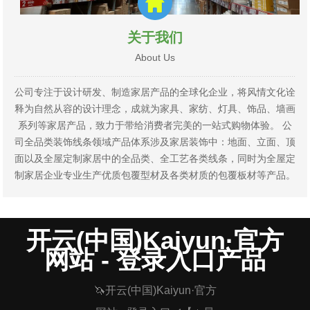
关于我们
About Us
公司专注于设计研发、制造家居产品的全球化企业，将风情文化诠
释为自然从容的设计理念，成就为家具、家纺、灯具、饰品、墙画
系列等家居产品，致力于带给消费者完美的一站式购物体验。 公
司全品类装饰线条领域产品体系涉及家居装饰中：地面、立面、顶
面以及全屋定制家居中的全品类、全工艺各类线条，同时为全屋定
制家居企业专业生产优质包覆型材及各类材质的包覆板材等产品。
开云(中国)Kaiyun·官方
网站 - 登录入口产品
🦄开云(中国)Kaiyun·官方