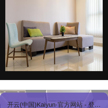
开云(中国)Kaiyun·官方网站 - 登
录入口
开云(中国)Kaiyun·官方网站 - 登录入口